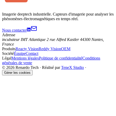
Imagerie deeptech industrielle. Capteurs d'imagerie pour analyser les
phénomènes électromagnétiques en temps réel.
Nous contacter
Adresse
incubateur IMT Atlantique 2 rue Alfred Kastler 44300 Nantes,
France
Produits
Reacty Vision
Reddy Vision
OEM
Société
Équipe
Contact
Légal
Mentions légales
Politique de confidentialité
Conditions
générales de vente
©
2026
Renardo Tech ·
Réalisé par
TeneX Studio
·
Gérer les cookies