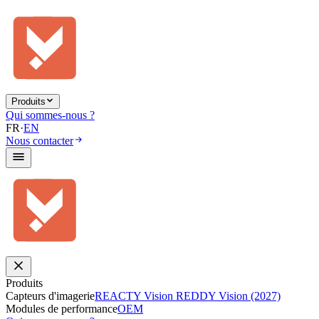
Produits
Qui sommes-nous ?
FR
·
EN
Nous contacter
Produits
Capteurs d'imagerie
REACTY Vision
REDDY Vision (2027)
Modules de performance
OEM